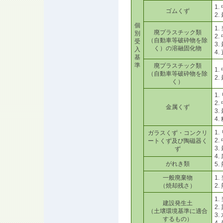
1
ゴムくず
2
個
1
廃プラスチック類
別
2
（自動車等破砕物を除
受
3
く）の溶融固化物
入
4
基
準
廃プラスチック類
1
（自動車等破砕物を除
2
く）
1
2
金属くず
3
4
1
ガラスくず・コンクリ
2
ートくず及び陶磁器く
3
ず
4
がれき類
5
一般廃棄物
1
（焼却残さ）
2
1
建設発生土
2
（土壌環境基準に適合
3
するもの）