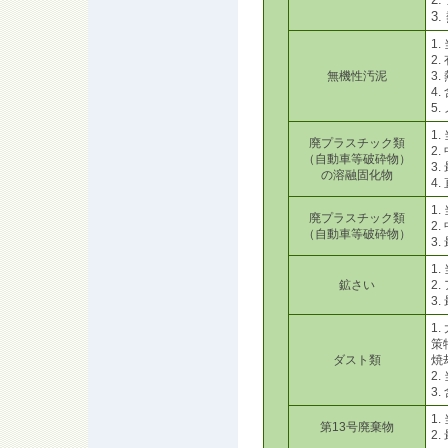
3
1
2
無機性汚泥
3
4
5
1
廃プラスチック類
2
（自動車等破砕物）
3
の溶融固化物
4
1
廃プラスチック類
2
（自動車等破砕物）
3
1
鉱さい
2
3
1
策
ダスト類
焼
2
3
1
第13号廃棄物
2