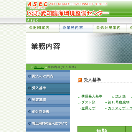
ホーム
業務内容(受入基準)
共通受入基準
燃え殻
ダスト類
第13号廃棄物
金属くず
ガラスくず・
種類