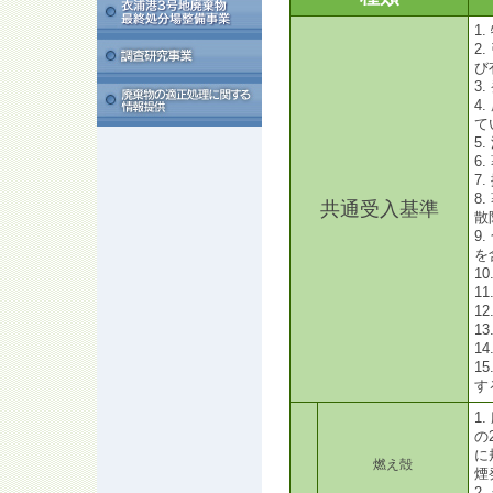
1
2
び
3
4
て
5
6
7
8
共通受入基準
散
9
を
1
1
1
1
1
1
す
1
の
に
燃え殻
煙
2