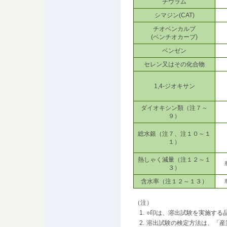
チウラム
シマジン(CAT)
チオベンカルブ
(ベンチオカーブ)
ベンゼン
セレン又はその化合物
1,4-ジオキサン
ダイオキシン類（注７～
９）
総水銀（注７、注１０～１
１）
熱しゃく減量（注１２～１
３）
含水率（注１２～１３）
（注）
1.
○印は、溶出試験を実施する
2.
溶出試験の検定方法は、「産業