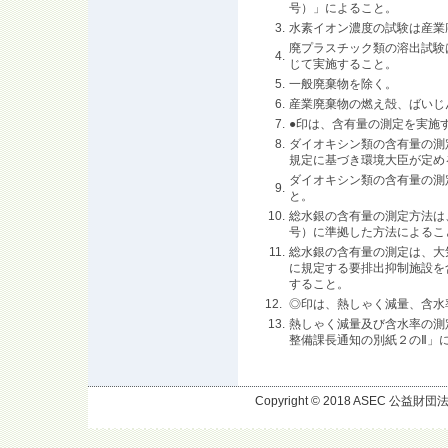
号）」によること。
3.
水素イオン濃度の試験は産業
廃プラスチック類の溶出試験
4.
じて実施すること。
5.
一般廃棄物を除く。
6.
産業廃棄物の燃え殻、ばいじ
7.
●印は、含有量の測定を実施
8.
ダイオキシン類の含有量の測
規定に基づき環境大臣が定め
ダイオキシン類の含有量の測
9.
と。
10.
総水銀の含有量の測定方法は、
号）に準拠した方法によるこ
11.
総水銀の含有量の測定は、大気
に規定する要排出抑制施設を
すること。
12.
◎印は、熱しゃく減量、含水
13.
熱しゃく減量及び含水率の測定
整備課長通知の別紙２のⅡ」
Copyright © 2018 ASEC 公益財